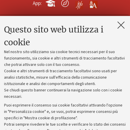
App:
Questo sito web utilizza i
Contatti e PEC
Uffici dell'amministrazione generale
cookie
Lavora con noi
Nel nostro sito utilizziamo sia cookie tecnici necessari per il suo
Alumni community
funzionamento, sia cookie e altri strumenti di tracciamento facoltativi
che potrai attivare solo con il tuo consenso.
Piano strategico
Cookie e altri strumenti di tracciamento facoltativi sono usati per
Bilanci
analisi statistiche, misure sull'efficacia della comunicazione
istituzionale e analisi dei comportamenti degli utenti.
Donazioni e 5x1000
Se chiudi questo banner continuerai la navigazione solo con i cookie
Merchandising - UniboStore
necessari.
Bandi, gare e concorsi
Puoi esprimere il consenso sui cookie facoltativi attivando l'opzione
in "Personalizza cookie" e, se vuoi, potrai esprimere consensi più
Albo online
specifici in "Mostra cookie di profilazione".
Amministrazione trasparente
Potrai sempre rivedere le tue scelte e verificare lo stato dei consensi