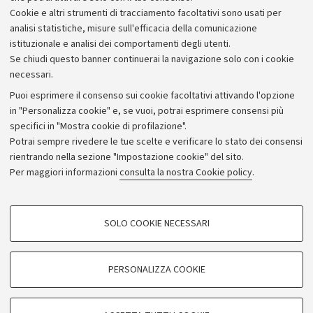
Piano strategico
Cookie e altri strumenti di tracciamento facoltativi sono usati per
Bilanci
analisi statistiche, misure sull'efficacia della comunicazione
istituzionale e analisi dei comportamenti degli utenti.
Donazioni e 5x1000
Se chiudi questo banner continuerai la navigazione solo con i cookie
Merchandising - UniboStore
necessari.
Bandi, gare e concorsi
Puoi esprimere il consenso sui cookie facoltativi attivando l'opzione
in "Personalizza cookie" e, se vuoi, potrai esprimere consensi più
Albo online
specifici in "Mostra cookie di profilazione".
Amministrazione trasparente
Potrai sempre rivedere le tue scelte e verificare lo stato dei consensi
rientrando nella sezione "Impostazione cookie" del sito.
Atti di notifica
Per maggiori informazioni
consulta la nostra Cookie policy
.
Informazioni sul sito e accessibilità
Dichiarazione di accessibilità
COOKIE DI PROFILAZIONE - FACOLTATIVI
SOLO COOKIE NECESSARI
Privacy e note legali
Si tratta di cookie utilizzati per analizzare le caratteristiche della navigazione
degli utenti, creare profili in base al loro comportamento sul sito, per analisi
Impostazioni Cookie
di marketing.
PERSONALIZZA COOKIE
Mostra cookie di profilazione
©Copyright 2026 - ALMA MATER STUDIORUM - Università di
Google/Youtube Video
COOKIE TECNICI - NECESSARI