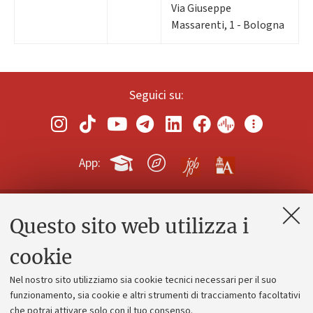
Via Giuseppe
Massarenti, 1 - Bologna
Seguici su:
App:
Questo sito web utilizza i
Contatti e PEC
Uffici dell'amministrazione generale
cookie
Lavora con noi
Nel nostro sito utilizziamo sia cookie tecnici necessari per il suo
Alumni community
funzionamento, sia cookie e altri strumenti di tracciamento facoltativi
che potrai attivare solo con il tuo consenso.