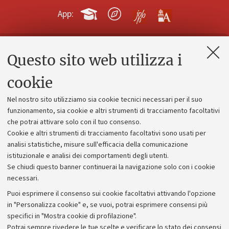
App:
Questo sito web utilizza i
Contatti e PEC
Uffici dell'amministrazione generale
cookie
Lavora con noi
Nel nostro sito utilizziamo sia cookie tecnici necessari per il suo
Alumni community
funzionamento, sia cookie e altri strumenti di tracciamento facoltativi
che potrai attivare solo con il tuo consenso.
Piano strategico
Cookie e altri strumenti di tracciamento facoltativi sono usati per
Bilanci
analisi statistiche, misure sull'efficacia della comunicazione
istituzionale e analisi dei comportamenti degli utenti.
Donazioni e 5x1000
Se chiudi questo banner continuerai la navigazione solo con i cookie
Merchandising - UniboStore
necessari.
Bandi, gare e concorsi
Puoi esprimere il consenso sui cookie facoltativi attivando l'opzione
in "Personalizza cookie" e, se vuoi, potrai esprimere consensi più
Albo online
specifici in "Mostra cookie di profilazione".
Amministrazione trasparente
Potrai sempre rivedere le tue scelte e verificare lo stato dei consensi