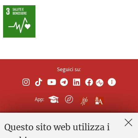
Seguici su:
App:
Questo sito web utilizza i
Contatti e PEC
Uffici dell'amministrazione generale