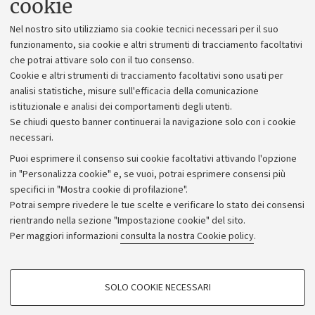
cookie
Lavora con noi
Nel nostro sito utilizziamo sia cookie tecnici necessari per il suo
Alumni community
funzionamento, sia cookie e altri strumenti di tracciamento facoltativi
che potrai attivare solo con il tuo consenso.
Piano strategico
Cookie e altri strumenti di tracciamento facoltativi sono usati per
Bilanci
analisi statistiche, misure sull'efficacia della comunicazione
istituzionale e analisi dei comportamenti degli utenti.
Donazioni e 5x1000
Se chiudi questo banner continuerai la navigazione solo con i cookie
Merchandising - UniboStore
necessari.
Bandi, gare e concorsi
Puoi esprimere il consenso sui cookie facoltativi attivando l'opzione
in "Personalizza cookie" e, se vuoi, potrai esprimere consensi più
Albo online
specifici in "Mostra cookie di profilazione".
Amministrazione trasparente
Potrai sempre rivedere le tue scelte e verificare lo stato dei consensi
rientrando nella sezione "Impostazione cookie" del sito.
Atti di notifica
Per maggiori informazioni
consulta la nostra Cookie policy
.
Informazioni sul sito e accessibilità
Dichiarazione di accessibilità
COOKIE DI PROFILAZIONE - FACOLTATIVI
SOLO COOKIE NECESSARI
Privacy e note legali
Si tratta di cookie utilizzati per analizzare le caratteristiche della navigazione
degli utenti, creare profili in base al loro comportamento sul sito, per analisi