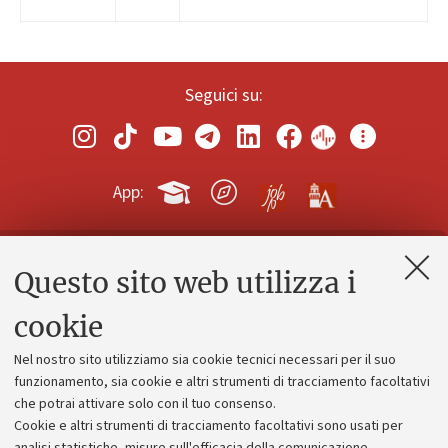
Seguici su:
App:
Questo sito web utilizza i
Contatti e PEC
Uffici dell'amministrazione generale
cookie
Lavora con noi
Nel nostro sito utilizziamo sia cookie tecnici necessari per il suo
Alumni community
funzionamento, sia cookie e altri strumenti di tracciamento facoltativi
che potrai attivare solo con il tuo consenso.
Piano strategico
Cookie e altri strumenti di tracciamento facoltativi sono usati per
Bilanci