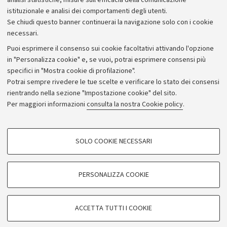
analisi statistiche, misure sull'efficacia della comunicazione
istituzionale e analisi dei comportamenti degli utenti.
Donazioni e 5x1000
Se chiudi questo banner continuerai la navigazione solo con i cookie
Merchandising - UniboStore
necessari.
Bandi, gare e concorsi
Puoi esprimere il consenso sui cookie facoltativi attivando l'opzione
in "Personalizza cookie" e, se vuoi, potrai esprimere consensi più
Albo online
specifici in "Mostra cookie di profilazione".
Amministrazione trasparente
Potrai sempre rivedere le tue scelte e verificare lo stato dei consensi
rientrando nella sezione "Impostazione cookie" del sito.
Atti di notifica
Per maggiori informazioni
consulta la nostra Cookie policy
.
Informazioni sul sito e accessibilità
Dichiarazione di accessibilità
COOKIE DI PROFILAZIONE - FACOLTATIVI
SOLO COOKIE NECESSARI
Privacy e note legali
Si tratta di cookie utilizzati per analizzare le caratteristiche della navigazione
degli utenti, creare profili in base al loro comportamento sul sito, per analisi
Impostazioni Cookie
di marketing.
PERSONALIZZA COOKIE
Mostra cookie di profilazione
©Copyright 2026 - ALMA MATER STUDIORUM - Università di
Google/Youtube Video
COOKIE TECNICI - NECESSARI
Bologna - Via Zamboni,
33 - 40126
Bologna - PI:
01131710376
ACCETTA TUTTI I COOKIE
Facebook
- CF:
80007010376
Si tratta di cookie tecnici utilizzati, a titolo esemplificativo, per il corretto