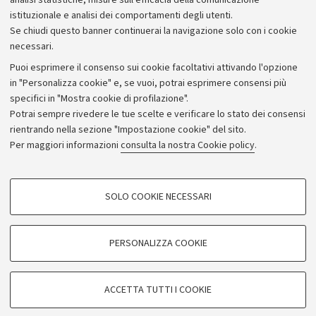
analisi statistiche, misure sull'efficacia della comunicazione
istituzionale e analisi dei comportamenti degli utenti.
Donazioni e 5x1000
Se chiudi questo banner continuerai la navigazione solo con i cookie
Merchandising - UniboStore
necessari.
Bandi, gare e concorsi
Puoi esprimere il consenso sui cookie facoltativi attivando l'opzione
in "Personalizza cookie" e, se vuoi, potrai esprimere consensi più
Albo online
specifici in "Mostra cookie di profilazione".
Amministrazione trasparente
Potrai sempre rivedere le tue scelte e verificare lo stato dei consensi
rientrando nella sezione "Impostazione cookie" del sito.
Atti di notifica
Per maggiori informazioni
consulta la nostra Cookie policy
.
Informazioni sul sito e accessibilità
Dichiarazione di accessibilità
COOKIE DI PROFILAZIONE - FACOLTATIVI
SOLO COOKIE NECESSARI
Privacy e note legali
Si tratta di cookie utilizzati per analizzare le caratteristiche della navigazione
degli utenti, creare profili in base al loro comportamento sul sito, per analisi
Impostazioni Cookie
di marketing.
PERSONALIZZA COOKIE
Mostra cookie di profilazione
©Copyright 2026 - ALMA MATER STUDIORUM - Università di
Google/Youtube Video
COOKIE TECNICI - NECESSARI
Bologna - Via Zamboni,
33 - 40126
Bologna - PI:
01131710376
ACCETTA TUTTI I COOKIE
Facebook
- CF:
80007010376
Si tratta di cookie tecnici utilizzati, a titolo esemplificativo, per il corretto