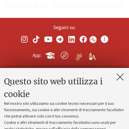
Seguici su:
App:
Questo sito web utilizza i
Contatti e PEC
Uffici dell'amministrazione generale
cookie
Lavora con noi
Nel nostro sito utilizziamo sia cookie tecnici necessari per il suo
Alumni community
funzionamento, sia cookie e altri strumenti di tracciamento facoltativi
che potrai attivare solo con il tuo consenso.
Piano strategico
Cookie e altri strumenti di tracciamento facoltativi sono usati per
Bilanci