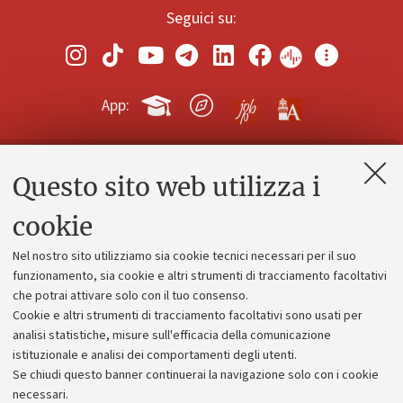
Seguici su:
App:
Questo sito web utilizza i
Contatti e PEC
Uffici dell'amministrazione generale
cookie
Lavora con noi
Nel nostro sito utilizziamo sia cookie tecnici necessari per il suo
Alumni community
funzionamento, sia cookie e altri strumenti di tracciamento facoltativi
che potrai attivare solo con il tuo consenso.
Piano strategico
Cookie e altri strumenti di tracciamento facoltativi sono usati per
Bilanci
analisi statistiche, misure sull'efficacia della comunicazione
istituzionale e analisi dei comportamenti degli utenti.
Donazioni e 5x1000
Se chiudi questo banner continuerai la navigazione solo con i cookie
Merchandising - UniboStore
necessari.