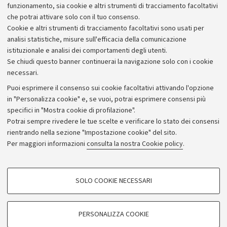
Alumni community
funzionamento, sia cookie e altri strumenti di tracciamento facoltativi
che potrai attivare solo con il tuo consenso.
Piano strategico
Cookie e altri strumenti di tracciamento facoltativi sono usati per
Bilanci
analisi statistiche, misure sull'efficacia della comunicazione
istituzionale e analisi dei comportamenti degli utenti.
Donazioni e 5x1000
Se chiudi questo banner continuerai la navigazione solo con i cookie
Merchandising - UniboStore
necessari.
Bandi, gare e concorsi
Puoi esprimere il consenso sui cookie facoltativi attivando l'opzione
in "Personalizza cookie" e, se vuoi, potrai esprimere consensi più
Albo online
specifici in "Mostra cookie di profilazione".
Amministrazione trasparente
Potrai sempre rivedere le tue scelte e verificare lo stato dei consensi
rientrando nella sezione "Impostazione cookie" del sito.
Atti di notifica
Per maggiori informazioni
consulta la nostra Cookie policy
.
Informazioni sul sito e accessibilità
Dichiarazione di accessibilità
COOKIE DI PROFILAZIONE - FACOLTATIVI
SOLO COOKIE NECESSARI
Privacy e note legali
Si tratta di cookie utilizzati per analizzare le caratteristiche della navigazione
degli utenti, creare profili in base al loro comportamento sul sito, per analisi
Impostazioni Cookie
di marketing.
PERSONALIZZA COOKIE
Mostra cookie di profilazione