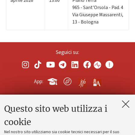
aprile 2026
13:00
Piano Terra
965 - Sant'Orsola - Pad. 4
Via Giuseppe Massarenti,
13 - Bologna
Seguici su:
App:
Questo sito web utilizza i
Contatti e PEC
Uffici dell'amministrazione generale
cookie
Lavora con noi
Nel nostro sito utilizziamo sia cookie tecnici necessari per il suo