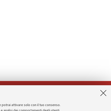
App:
e potrai attivare solo con il tuo consenso.
Informazioni sul sito e accessibilità
e e analisi dei comportamenti degli utenti.