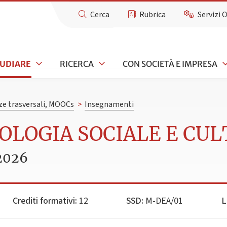
Cerca
Rubrica
Servizi 
TUDIARE
RICERCA
CON SOCIETÀ E IMPRESA
e trasversali, MOOCs
>
Insegnamenti
POLOGIA SOCIALE E CU
2026
Crediti formativi:
12
SSD:
M-DEA/01
L