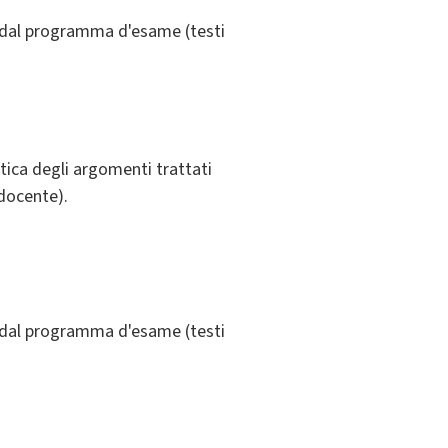
a e dal programma d'esame (testi
itica degli argomenti trattati
 docente).
a e dal programma d'esame (testi