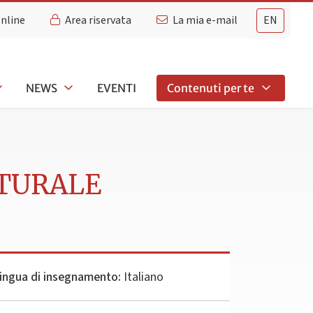
Online
Area riservata
La mia e-mail
EN
NEWS
EVENTI
Contenuti per te
LTURALE
ingua di insegnamento:
Italiano