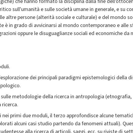
che) che hanno formato la disciplina dalla fine dell'ottocento 
critico sull'umanità e sulle società umane in generale, e su 
lle altre persone (alterità sociale e culturale) e del mondo so
te è in grado di avvicinarsi al mondo contemporaneo e alle sfi
razioni oppure le disuguaglianze sociali ed economiche da 
duli.
esplorazione dei principali paradigmi epistemologici della dis
opologico.
sulle metodologie della ricerca in antropologia (etnografia, 
a ricerca.
ti nei primi due moduli, il terzo approfondisce alcune tematic
orati alcuni casi studio partendo da fenomeni attuali). Que
udentesse alla ricerca di articoli, saggi, ecc. su riviste di set