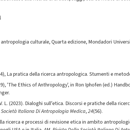
a
di antropologia culturale, Quarta edizione, Mondadori Univers
2024), La pratica della ricerca antropologica. Stumenti e meto
19), 'The Ethics of Anthropology', in Ron Iphofen (ed.) Hand
nger.
. L. (2023). Dialoghi sull’etica. Discorsi e pratiche della ricer
a Società Italiana Di Antropologia Medica
,
24
(56).
ella ricerca e processi di revisione etica in ambito antropolog
negli USA e in Italia.
AM. Rivista Della Società Italiana Di An