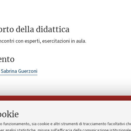
rto della didattica
ncontri con esperti, esercitazioni in aula.
ento
 Sabrina Guerzoni
Seguici su:
ookie
suo funzionamento, sia cookie e altri strumenti di tracciamento facoltativi ch
gico
Bandi, gare e concorsi
er analisi statistiche, misure sull'efficacia della comunicazione istituzional