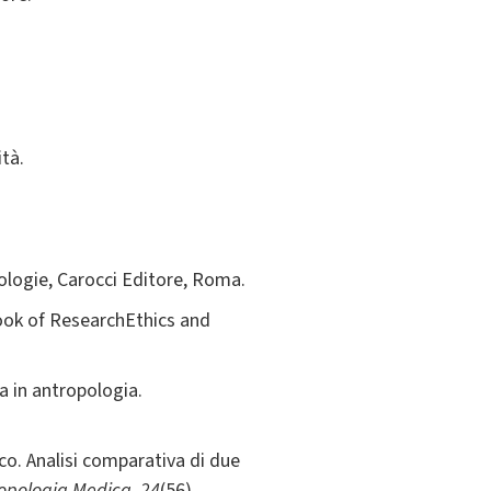
ità.
dologie, Carocci Editore, Roma.
book of ResearchEthics and
ca in antropologia.
ico. Analisi comparativa di due
tropologia Medica
,
24
(56).