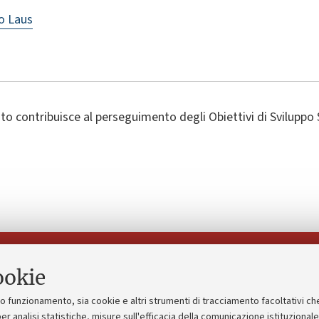
o Laus
o contribuisce al perseguimento degli Obiettivi di Sviluppo 
Seguici su:
ookie
suo funzionamento, sia cookie e altri strumenti di tracciamento facoltativi ch
gico
Bandi, gare e concorsi
er analisi statistiche, misure sull'efficacia della comunicazione istituzional