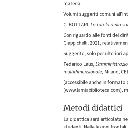
materia.
Volumi suggeriti comuni all'in
C. BOTTARI,
La tutela della sal
Con riguardo alle fonti del diri
Giappichelli, 2021, relativamente 
Suggerito, solo per ulteriori a
Federico Laus,
L’amministrazio
multidimensionale,
Milano, CED
(accessibile anche in formato d
(www.lamiabiblioteca.com), me
Metodi didattici
La didattica sarà articolata nel
studenti. Nelle lezioni fronta