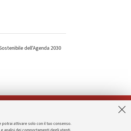
Sostenibile dell'Agenda 2030
App:
e potrai attivare solo con il tuo consenso.
Informazioni sul sito e accessibilità
e e analisi dei comportamenti degli utenti.