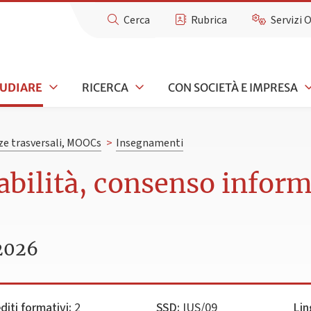
Cerca
Rubrica
Servizi 
TUDIARE
RICERCA
CON SOCIETÀ E IMPRESA
e trasversali, MOOCs
>
Insegnamenti
bilità, consenso inform
2026
diti formativi:
2
SSD:
IUS/09
Lin