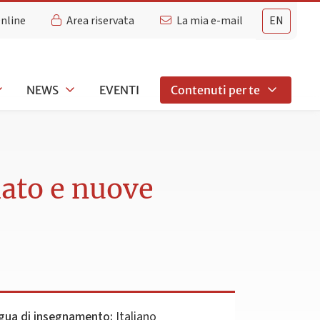
Online
Area riservata
La mia e-mail
EN
NEWS
EVENTI
Contenuti per te
ato e nuove
gua di insegnamento:
Italiano