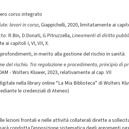
tero corso integrato
ute: lavori in corso
, Giappichelli, 2020, limitatamente ai capitol
tto: R.Bin, D.Donati, G.Pitruzzella,
Lineamenti di diritto pubblic
ai capitoli I, VI, VII, X.
pprofondimenti, in merito alla gestione del rischio in sanità:
ne del rischio. Tra regolazione e procedimento, principio di 
AM - Wolters Kluwer, 2023, relativamente al cap. VII
igitale nella library online “La Mia Biblioteca” di Wolters Kl
diante le credenziali di Ateneo)
le lezioni frontali e nelle attività collaterali dirette a sollec
li sarà condotta l'esposizione sistematica degli argomenti og