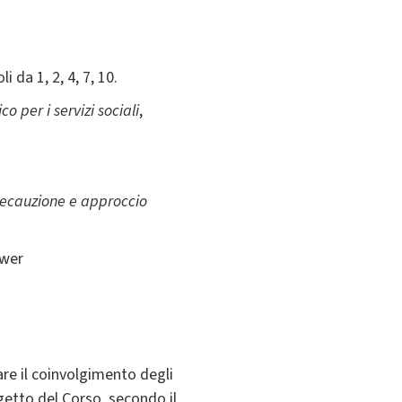
i da 1, 2, 4, 7, 10.
o per i servizi sociali
,
precauzione e approccio
uwer
itare il coinvolgimento degli
getto del Corso, secondo il