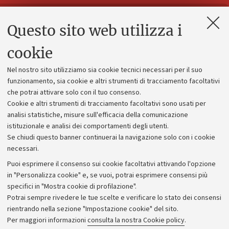
Questo sito web utilizza i
Contatti e PEC
Uffici dell'amministrazione generale
cookie
Lavora con noi
Nel nostro sito utilizziamo sia cookie tecnici necessari per il suo
Alumni community
funzionamento, sia cookie e altri strumenti di tracciamento facoltativi
che potrai attivare solo con il tuo consenso.
Piano strategico
Cookie e altri strumenti di tracciamento facoltativi sono usati per
Bilanci
analisi statistiche, misure sull'efficacia della comunicazione
istituzionale e analisi dei comportamenti degli utenti.
Donazioni e 5x1000
Se chiudi questo banner continuerai la navigazione solo con i cookie
Merchandising - UniboStore
necessari.
Bandi, gare e concorsi
Puoi esprimere il consenso sui cookie facoltativi attivando l'opzione
in "Personalizza cookie" e, se vuoi, potrai esprimere consensi più
Albo online
specifici in "Mostra cookie di profilazione".
Amministrazione trasparente
Potrai sempre rivedere le tue scelte e verificare lo stato dei consensi
rientrando nella sezione "Impostazione cookie" del sito.
Atti di notifica
Per maggiori informazioni
consulta la nostra Cookie policy
.