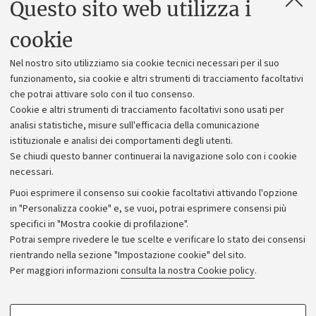
Questo sito web utilizza i
Contatti e PEC
Uffici dell'amministrazione generale
cookie
Lavora con noi
Nel nostro sito utilizziamo sia cookie tecnici necessari per il suo
Alumni community
funzionamento, sia cookie e altri strumenti di tracciamento facoltativi
che potrai attivare solo con il tuo consenso.
Piano strategico
Cookie e altri strumenti di tracciamento facoltativi sono usati per
Bilanci
analisi statistiche, misure sull'efficacia della comunicazione
istituzionale e analisi dei comportamenti degli utenti.
Donazioni e 5x1000
Se chiudi questo banner continuerai la navigazione solo con i cookie
Merchandising - UniboStore
necessari.
Bandi, gare e concorsi
Puoi esprimere il consenso sui cookie facoltativi attivando l'opzione
in "Personalizza cookie" e, se vuoi, potrai esprimere consensi più
Albo online
specifici in "Mostra cookie di profilazione".
Amministrazione trasparente
Potrai sempre rivedere le tue scelte e verificare lo stato dei consensi
rientrando nella sezione "Impostazione cookie" del sito.
Atti di notifica
Per maggiori informazioni
consulta la nostra Cookie policy
.
Informazioni sul sito e accessibilità
Dichiarazione di accessibilità
COOKIE DI PROFILAZIONE - FACOLTATIVI