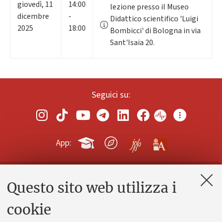
giovedì
,
11
14:00
lezione presso il Museo
dicembre
-
Didattico scientifico 'Luigi
2025
18:00
Bombicci' di Bologna in via
Sant'Isaia 20.
Seguici su:
App:
Questo sito web utilizza i
Contatti e PEC
Uffici dell'amministrazione generale
cookie
Lavora con noi