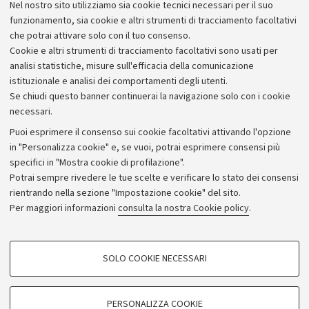
Nel nostro sito utilizziamo sia cookie tecnici necessari per il suo
Alumni community
funzionamento, sia cookie e altri strumenti di tracciamento facoltativi
che potrai attivare solo con il tuo consenso.
Piano strategico
Cookie e altri strumenti di tracciamento facoltativi sono usati per
Bilanci
analisi statistiche, misure sull'efficacia della comunicazione
istituzionale e analisi dei comportamenti degli utenti.
Donazioni e 5x1000
Se chiudi questo banner continuerai la navigazione solo con i cookie
Merchandising - UniboStore
necessari.
Bandi, gare e concorsi
Puoi esprimere il consenso sui cookie facoltativi attivando l'opzione
in "Personalizza cookie" e, se vuoi, potrai esprimere consensi più
Albo online
specifici in "Mostra cookie di profilazione".
Amministrazione trasparente
Potrai sempre rivedere le tue scelte e verificare lo stato dei consensi
rientrando nella sezione "Impostazione cookie" del sito.
Atti di notifica
Per maggiori informazioni
consulta la nostra Cookie policy
.
Informazioni sul sito e accessibilità
Dichiarazione di accessibilità
COOKIE DI PROFILAZIONE - FACOLTATIVI
SOLO COOKIE NECESSARI
Privacy e note legali
Si tratta di cookie utilizzati per analizzare le caratteristiche della navigazione
degli utenti, creare profili in base al loro comportamento sul sito, per analisi
Impostazioni Cookie
di marketing.
PERSONALIZZA COOKIE