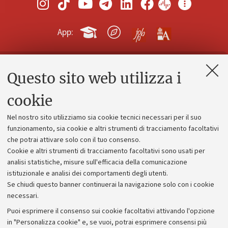
App:
Questo sito web utilizza i
Contatti e PEC
Uffici dell'amministrazione generale
cookie
Lavora con noi
Nel nostro sito utilizziamo sia cookie tecnici necessari per il suo
Alumni community
funzionamento, sia cookie e altri strumenti di tracciamento facoltativi
che potrai attivare solo con il tuo consenso.
Piano strategico
Cookie e altri strumenti di tracciamento facoltativi sono usati per
Bilanci
analisi statistiche, misure sull'efficacia della comunicazione
istituzionale e analisi dei comportamenti degli utenti.
Donazioni e 5x1000
Se chiudi questo banner continuerai la navigazione solo con i cookie
Merchandising - UniboStore
necessari.
Bandi, gare e concorsi
Puoi esprimere il consenso sui cookie facoltativi attivando l'opzione
in "Personalizza cookie" e, se vuoi, potrai esprimere consensi più
Albo online