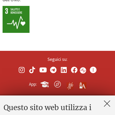
Seguici su:
App:
Questo sito web utilizza i
Contatti e PEC
Uffici dell'amministrazione generale