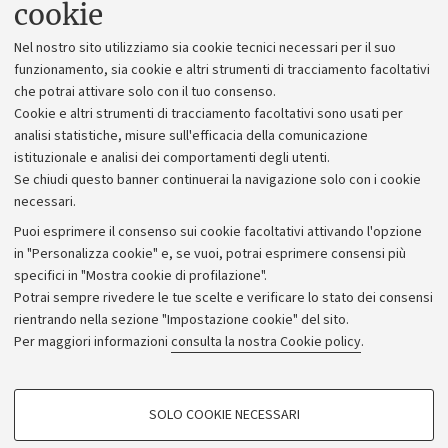
cookie
Lavora con noi
Nel nostro sito utilizziamo sia cookie tecnici necessari per il suo
Alumni community
funzionamento, sia cookie e altri strumenti di tracciamento facoltativi
che potrai attivare solo con il tuo consenso.
Piano strategico
Cookie e altri strumenti di tracciamento facoltativi sono usati per
Bilanci
analisi statistiche, misure sull'efficacia della comunicazione
istituzionale e analisi dei comportamenti degli utenti.
Donazioni e 5x1000
Se chiudi questo banner continuerai la navigazione solo con i cookie
Merchandising - UniboStore
necessari.
Bandi, gare e concorsi
Puoi esprimere il consenso sui cookie facoltativi attivando l'opzione
in "Personalizza cookie" e, se vuoi, potrai esprimere consensi più
Albo online
specifici in "Mostra cookie di profilazione".
Amministrazione trasparente
Potrai sempre rivedere le tue scelte e verificare lo stato dei consensi
rientrando nella sezione "Impostazione cookie" del sito.
Atti di notifica
Per maggiori informazioni
consulta la nostra Cookie policy
.
Informazioni sul sito e accessibilità
Dichiarazione di accessibilità
COOKIE DI PROFILAZIONE - FACOLTATIVI
SOLO COOKIE NECESSARI
Privacy e note legali
Si tratta di cookie utilizzati per analizzare le caratteristiche della navigazione