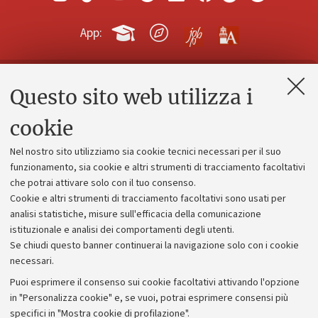
App:
Questo sito web utilizza i
Contatti e PEC
Uffici dell'amministrazione generale
cookie
Lavora con noi
Nel nostro sito utilizziamo sia cookie tecnici necessari per il suo
Alumni community
funzionamento, sia cookie e altri strumenti di tracciamento facoltativi
che potrai attivare solo con il tuo consenso.
Piano strategico
Cookie e altri strumenti di tracciamento facoltativi sono usati per
Bilanci
analisi statistiche, misure sull'efficacia della comunicazione
istituzionale e analisi dei comportamenti degli utenti.
Donazioni e 5x1000
Se chiudi questo banner continuerai la navigazione solo con i cookie
Merchandising - UniboStore
necessari.
Bandi, gare e concorsi
Puoi esprimere il consenso sui cookie facoltativi attivando l'opzione
in "Personalizza cookie" e, se vuoi, potrai esprimere consensi più
Albo online
specifici in "Mostra cookie di profilazione".