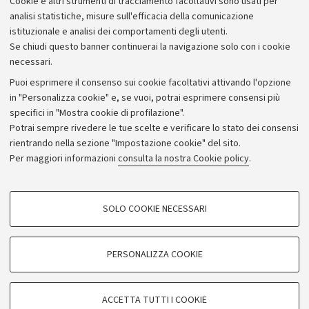
Cookie e altri strumenti di tracciamento facoltativi sono usati per
Bilanci
analisi statistiche, misure sull'efficacia della comunicazione
istituzionale e analisi dei comportamenti degli utenti.
Donazioni e 5x1000
Se chiudi questo banner continuerai la navigazione solo con i cookie
Merchandising - UniboStore
necessari.
Bandi, gare e concorsi
Puoi esprimere il consenso sui cookie facoltativi attivando l'opzione
in "Personalizza cookie" e, se vuoi, potrai esprimere consensi più
Albo online
specifici in "Mostra cookie di profilazione".
Amministrazione trasparente
Potrai sempre rivedere le tue scelte e verificare lo stato dei consensi
rientrando nella sezione "Impostazione cookie" del sito.
Atti di notifica
Per maggiori informazioni
consulta la nostra Cookie policy
.
Informazioni sul sito e accessibilità
Dichiarazione di accessibilità
COOKIE DI PROFILAZIONE - FACOLTATIVI
SOLO COOKIE NECESSARI
Privacy e note legali
Si tratta di cookie utilizzati per analizzare le caratteristiche della navigazione
degli utenti, creare profili in base al loro comportamento sul sito, per analisi
Impostazioni Cookie
di marketing.
PERSONALIZZA COOKIE
Mostra cookie di profilazione
©Copyright 2026 - ALMA MATER STUDIORUM - Università di
Google/Youtube Video
COOKIE TECNICI - NECESSARI
Bologna - Via Zamboni,
33 - 40126
Bologna - PI:
01131710376
ACCETTA TUTTI I COOKIE