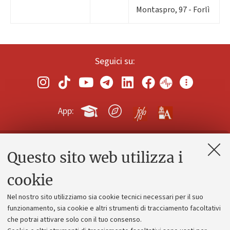
Montaspro, 97 - Forlì
Seguici su:
App:
Questo sito web utilizza i
Contatti e PEC
Uffici dell'amministrazione generale
cookie
Lavora con noi
Nel nostro sito utilizziamo sia cookie tecnici necessari per il suo
Alumni community
funzionamento, sia cookie e altri strumenti di tracciamento facoltativi
che potrai attivare solo con il tuo consenso.
Piano strategico