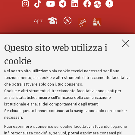
App:
Questo sito web utilizza i
Contatti e PEC
Uffici dell'amministrazione generale
cookie
Lavora con noi
Nel nostro sito utilizziamo sia cookie tecnici necessari per il suo
Alumni community
funzionamento, sia cookie e altri strumenti di tracciamento facoltativi
che potrai attivare solo con il tuo consenso.
Piano strategico
Cookie e altri strumenti di tracciamento facoltativi sono usati per
Bilanci
analisi statistiche, misure sull'efficacia della comunicazione
istituzionale e analisi dei comportamenti degli utenti.
Donazioni e 5x1000
Se chiudi questo banner continuerai la navigazione solo con i cookie
Merchandising - UniboStore
necessari.
Bandi, gare e concorsi
Puoi esprimere il consenso sui cookie facoltativi attivando l'opzione
in "Personalizza cookie" e, se vuoi, potrai esprimere consensi più