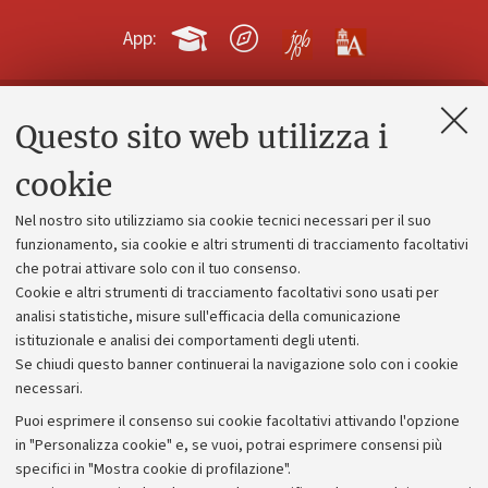
App:
Questo sito web utilizza i
Contatti e PEC
Uffici dell'amministrazione generale
cookie
Lavora con noi
Nel nostro sito utilizziamo sia cookie tecnici necessari per il suo
Alumni community
funzionamento, sia cookie e altri strumenti di tracciamento facoltativi
che potrai attivare solo con il tuo consenso.
Piano strategico
Cookie e altri strumenti di tracciamento facoltativi sono usati per
Bilanci
analisi statistiche, misure sull'efficacia della comunicazione
istituzionale e analisi dei comportamenti degli utenti.
Donazioni e 5x1000
Se chiudi questo banner continuerai la navigazione solo con i cookie
Merchandising - UniboStore
necessari.
Bandi, gare e concorsi
Puoi esprimere il consenso sui cookie facoltativi attivando l'opzione
in "Personalizza cookie" e, se vuoi, potrai esprimere consensi più
Albo online
specifici in "Mostra cookie di profilazione".