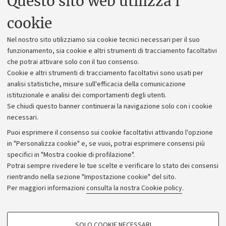
Questo sito web utilizza i
Uffici dell'amministrazione generale
cookie
Lavora con noi
Nel nostro sito utilizziamo sia cookie tecnici necessari per il suo
Alumni community
funzionamento, sia cookie e altri strumenti di tracciamento facoltativi
che potrai attivare solo con il tuo consenso.
Piano strategico
Cookie e altri strumenti di tracciamento facoltativi sono usati per
Bilanci
analisi statistiche, misure sull'efficacia della comunicazione
istituzionale e analisi dei comportamenti degli utenti.
Donazioni e 5x1000
Se chiudi questo banner continuerai la navigazione solo con i cookie
Merchandising - UniboStore
necessari.
Bandi, gare e concorsi
Puoi esprimere il consenso sui cookie facoltativi attivando l'opzione
in "Personalizza cookie" e, se vuoi, potrai esprimere consensi più
Albo online
specifici in "Mostra cookie di profilazione".
Amministrazione trasparente
Potrai sempre rivedere le tue scelte e verificare lo stato dei consensi
rientrando nella sezione "Impostazione cookie" del sito.
Atti di notifica
Per maggiori informazioni
consulta la nostra Cookie policy
.
Informazioni sul sito e accessibilità
Dichiarazione di accessibilità
COOKIE DI PROFILAZIONE - FACOLTATIVI
SOLO COOKIE NECESSARI