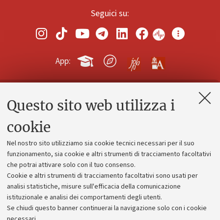
Seguici su:
App:
Questo sito web utilizza i
Contatti e PEC
Uffici dell'amministrazione generale
cookie
Lavora con noi
Nel nostro sito utilizziamo sia cookie tecnici necessari per il suo
Alumni community
funzionamento, sia cookie e altri strumenti di tracciamento facoltativi
che potrai attivare solo con il tuo consenso.
Piano strategico
Cookie e altri strumenti di tracciamento facoltativi sono usati per
Bilanci
analisi statistiche, misure sull'efficacia della comunicazione
istituzionale e analisi dei comportamenti degli utenti.
Donazioni e 5x1000
Se chiudi questo banner continuerai la navigazione solo con i cookie
Merchandising - UniboStore
necessari.