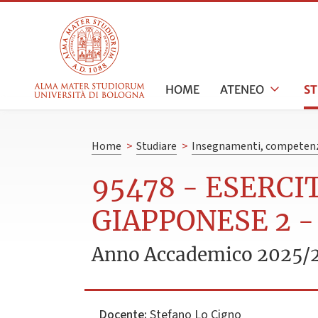
HOME
ATENEO
S
Home
>
Studiare
>
Insegnamenti, competenz
95478 - ESERCI
GIAPPONESE 2 -
Anno Accademico 2025/
Docente:
Stefano Lo Cigno