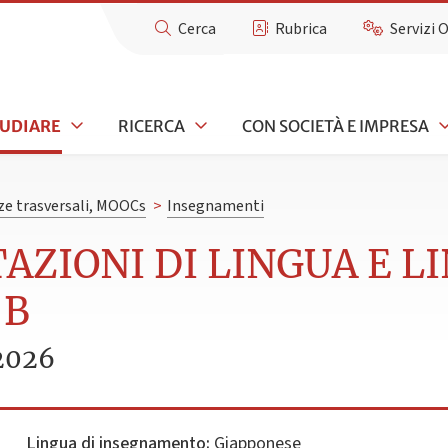
Cerca
Rubrica
Servizi 
TUDIARE
RICERCA
CON SOCIETÀ E IMPRESA
e trasversali, MOOCs
>
Insegnamenti
TAZIONI DI LINGUA E L
 B
2026
Lingua di insegnamento:
Giapponese