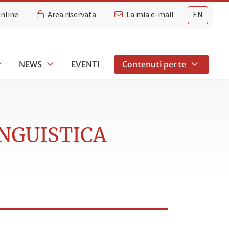
Online
Area riservata
La mia e-mail
EN
NEWS
EVENTI
Contenuti per te
INGUISTICA