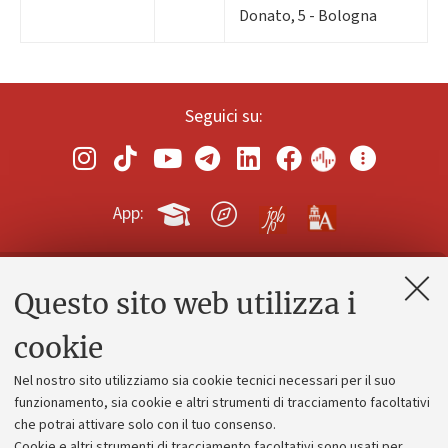
Donato, 5 - Bologna
Seguici su:
App:
Questo sito web utilizza i
Contatti e PEC
Uffici dell'amministrazione generale
cookie
Lavora con noi
Nel nostro sito utilizziamo sia cookie tecnici necessari per il suo
Alumni community
funzionamento, sia cookie e altri strumenti di tracciamento facoltativi
che potrai attivare solo con il tuo consenso.
Piano strategico
Cookie e altri strumenti di tracciamento facoltativi sono usati per