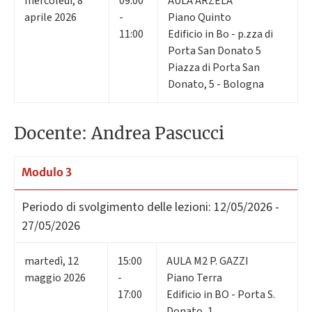
mercoledì
,
8
09:00
AULA ARZELA'
aprile 2026
-
Piano Quinto
11:00
Edificio in Bo - p.zza di
Porta San Donato 5
Piazza di Porta San
Donato, 5 - Bologna
Docente: Andrea Pascucci
Modulo 3
Periodo di svolgimento delle lezioni:
12/05/2026 -
27/05/2026
martedì
,
12
15:00
AULA M2 P. GAZZI
maggio 2026
-
Piano Terra
17:00
Edificio in BO - Porta S.
Donato, 1