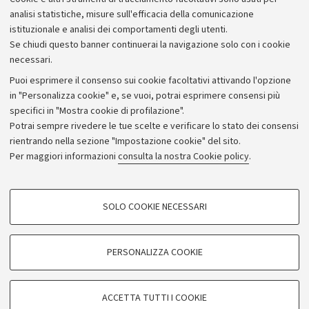
Bilanci
analisi statistiche, misure sull'efficacia della comunicazione
istituzionale e analisi dei comportamenti degli utenti.
Donazioni e 5x1000
Se chiudi questo banner continuerai la navigazione solo con i cookie
Merchandising - UniboStore
necessari.
Bandi, gare e concorsi
Puoi esprimere il consenso sui cookie facoltativi attivando l'opzione
in "Personalizza cookie" e, se vuoi, potrai esprimere consensi più
Albo online
specifici in "Mostra cookie di profilazione".
Amministrazione trasparente
Potrai sempre rivedere le tue scelte e verificare lo stato dei consensi
rientrando nella sezione "Impostazione cookie" del sito.
Atti di notifica
Per maggiori informazioni
consulta la nostra Cookie policy
.
Informazioni sul sito e accessibilità
Dichiarazione di accessibilità
COOKIE DI PROFILAZIONE - FACOLTATIVI
SOLO COOKIE NECESSARI
Privacy e note legali
Si tratta di cookie utilizzati per analizzare le caratteristiche della navigazione
degli utenti, creare profili in base al loro comportamento sul sito, per analisi
Impostazioni Cookie
di marketing.
PERSONALIZZA COOKIE
Mostra cookie di profilazione
©Copyright 2026 - ALMA MATER STUDIORUM - Università di
Google/Youtube Video
COOKIE TECNICI - NECESSARI
Bologna - Via Zamboni,
33 - 40126
Bologna - PI:
01131710376
ACCETTA TUTTI I COOKIE
Facebook