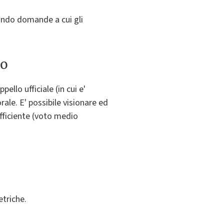
tando domande a cui gli
to
ello ufficiale (in cui e'
orale. E' possibile visionare ed
ufficiente (voto medio
etriche.