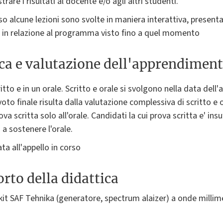
rare i risultati al docente e/o agli altri studenti.
o alcune lezioni sono svolte in maniera interattiva, presen
 in relazione al programma visto fino a quel momento
ica e valutazione dell'apprendimen
tto e in un orale. Scritto e orale si svolgono nella data dell'app
l voto finale risulta dalla valutazione complessiva di scritto e 
a scritta solo all'orale. Candidati la cui prova scritta e' ins
 a sostenere l'orale.
tata all'appello in corso
rto della didattica
it SAF Tehnika (generatore, spectrum alaizer) a onde millim