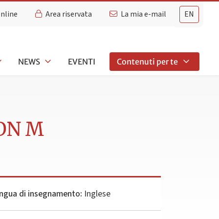
Online
Area riservata
La mia e-mail
EN
NEWS
EVENTI
Contenuti per te
ON M
ngua di insegnamento:
Inglese