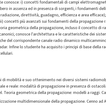
te conosce: i) concetti fondamentali di campi elettromagneti
ibero in assenza ed in presenza di sorgenti; i fondamenti del
adiazione, direttività, guadagno, efficienza e area efficace);
; ii) concetti più avanzati sui fondamenti della propagazione r
oria geometrica della propagazione, incluso il concetto di ra
canonici; conosce l'architettura e le caratteristiche dei sis
tiche del corrispondente canale radio dinamico multicammino;
dar. Infine lo studente ha acquisito i principi di base della 
llulari.
i di mobilità e suo ottenimento nei diversi sistemi radiomobi
e e reale: modalità di propagazione in presenza di ostacoli.
snel. Teoria geometrica della propagazione: modelli a raggi. C
erizzazione multidimensionale della propagazione. Cenno ad