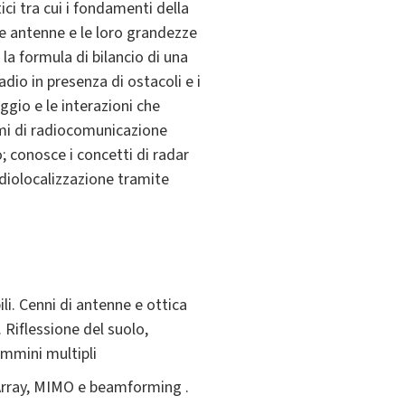
ci tra cui i fondamenti della
le antenne e le loro grandezze
 la formula di bilancio di una
adio in presenza di ostacoli e i
ggio e le interazioni che
temi di radiocomunicazione
 conosce i concetti di radar
radiolocalizzazione tramite
li. Cenni di antenne e ottica
 Riflessione del suolo,
ammini multipli
 Array, MIMO e beamforming .