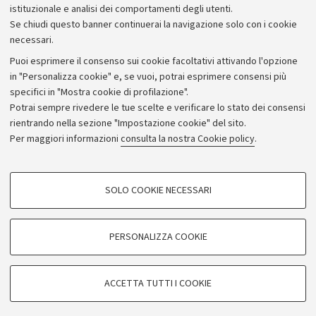
istituzionale e analisi dei comportamenti degli utenti.
Donazioni e 5x1000
Se chiudi questo banner continuerai la navigazione solo con i cookie
Merchandising - UniboStore
necessari.
Bandi, gare e concorsi
Puoi esprimere il consenso sui cookie facoltativi attivando l'opzione
in "Personalizza cookie" e, se vuoi, potrai esprimere consensi più
Albo online
specifici in "Mostra cookie di profilazione".
Amministrazione trasparente
Potrai sempre rivedere le tue scelte e verificare lo stato dei consensi
rientrando nella sezione "Impostazione cookie" del sito.
Atti di notifica
Per maggiori informazioni
consulta la nostra Cookie policy
.
Informazioni sul sito e accessibilità
Dichiarazione di accessibilità
COOKIE DI PROFILAZIONE - FACOLTATIVI
SOLO COOKIE NECESSARI
Privacy e note legali
Si tratta di cookie utilizzati per analizzare le caratteristiche della navigazione
degli utenti, creare profili in base al loro comportamento sul sito, per analisi
Impostazioni Cookie
di marketing.
PERSONALIZZA COOKIE
Mostra cookie di profilazione
©Copyright 2026 - ALMA MATER STUDIORUM - Università di
Google/Youtube Video
COOKIE TECNICI - NECESSARI
Bologna - Via Zamboni,
33 - 40126
Bologna - PI:
01131710376
ACCETTA TUTTI I COOKIE
Facebook
- CF:
80007010376
Si tratta di cookie tecnici utilizzati, a titolo esemplificativo, per il corretto