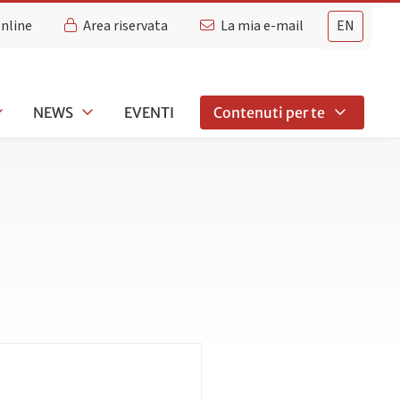
Online
Area riservata
La mia e-mail
EN
NEWS
EVENTI
Contenuti per te