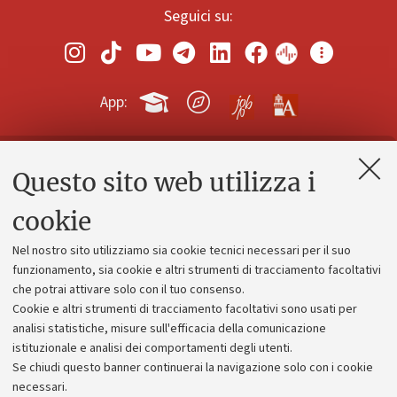
Seguici su:
App:
Questo sito web utilizza i
Contatti e PEC
Uffici dell'amministrazione generale
cookie
Lavora con noi
Nel nostro sito utilizziamo sia cookie tecnici necessari per il suo
Alumni community
funzionamento, sia cookie e altri strumenti di tracciamento facoltativi
che potrai attivare solo con il tuo consenso.
Piano strategico
Cookie e altri strumenti di tracciamento facoltativi sono usati per
Bilanci
analisi statistiche, misure sull'efficacia della comunicazione
istituzionale e analisi dei comportamenti degli utenti.
Donazioni e 5x1000
Se chiudi questo banner continuerai la navigazione solo con i cookie
Merchandising - UniboStore
necessari.