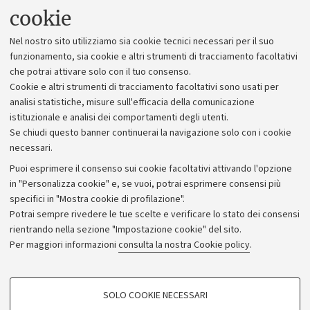
Uffici dell'amministrazione generale
cookie
Lavora con noi
Nel nostro sito utilizziamo sia cookie tecnici necessari per il suo
Alumni community
funzionamento, sia cookie e altri strumenti di tracciamento facoltativi
che potrai attivare solo con il tuo consenso.
Piano strategico
Cookie e altri strumenti di tracciamento facoltativi sono usati per
Bilanci
analisi statistiche, misure sull'efficacia della comunicazione
istituzionale e analisi dei comportamenti degli utenti.
Donazioni e 5x1000
Se chiudi questo banner continuerai la navigazione solo con i cookie
Merchandising - UniboStore
necessari.
Bandi, gare e concorsi
Puoi esprimere il consenso sui cookie facoltativi attivando l'opzione
in "Personalizza cookie" e, se vuoi, potrai esprimere consensi più
Albo online
specifici in "Mostra cookie di profilazione".
Amministrazione trasparente
Potrai sempre rivedere le tue scelte e verificare lo stato dei consensi
rientrando nella sezione "Impostazione cookie" del sito.
Atti di notifica
Per maggiori informazioni
consulta la nostra Cookie policy
.
Informazioni sul sito e accessibilità
Dichiarazione di accessibilità
COOKIE DI PROFILAZIONE - FACOLTATIVI
SOLO COOKIE NECESSARI
Privacy e note legali
Si tratta di cookie utilizzati per analizzare le caratteristiche della navigazione