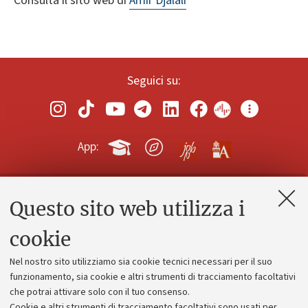
Consulta il sito web di
Amir Djalali
Seguici su:
App:
Questo sito web utilizza i
Contatti e PEC
Uffici dell'amministrazione generale
cookie
Lavora con noi
Nel nostro sito utilizziamo sia cookie tecnici necessari per il suo
Alumni community
funzionamento, sia cookie e altri strumenti di tracciamento facoltativi
che potrai attivare solo con il tuo consenso.
Piano strategico
Cookie e altri strumenti di tracciamento facoltativi sono usati per