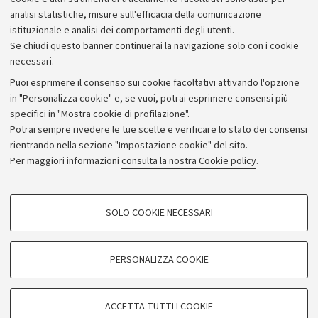
Bilanci
analisi statistiche, misure sull'efficacia della comunicazione
istituzionale e analisi dei comportamenti degli utenti.
Donazioni e 5x1000
Se chiudi questo banner continuerai la navigazione solo con i cookie
Merchandising - UniboStore
necessari.
Bandi, gare e concorsi
Puoi esprimere il consenso sui cookie facoltativi attivando l'opzione
in "Personalizza cookie" e, se vuoi, potrai esprimere consensi più
Albo online
specifici in "Mostra cookie di profilazione".
Amministrazione trasparente
Potrai sempre rivedere le tue scelte e verificare lo stato dei consensi
rientrando nella sezione "Impostazione cookie" del sito.
Atti di notifica
Per maggiori informazioni
consulta la nostra Cookie policy
.
Informazioni sul sito e accessibilità
Dichiarazione di accessibilità
COOKIE DI PROFILAZIONE - FACOLTATIVI
SOLO COOKIE NECESSARI
Privacy e note legali
Si tratta di cookie utilizzati per analizzare le caratteristiche della navigazione
degli utenti, creare profili in base al loro comportamento sul sito, per analisi
Impostazioni Cookie
di marketing.
PERSONALIZZA COOKIE
Mostra cookie di profilazione
©Copyright 2026 - ALMA MATER STUDIORUM - Università di
Google/Youtube Video
COOKIE TECNICI - NECESSARI
Bologna - Via Zamboni,
33 - 40126
Bologna - PI:
01131710376
ACCETTA TUTTI I COOKIE
Facebook