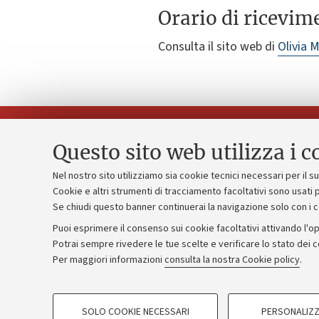
Orario di ricevim
Consulta il sito web di
Olivia M
Questo sito web utilizza i c
Nel nostro sito utilizziamo sia cookie tecnici necessari per il 
Piano strate
Cookie e altri strumenti di tracciamento facoltativi sono usati p
Contatti e PEC
Se chiudi questo banner continuerai la navigazione solo con i 
Bilanci
Uffici dell'amministrazione generale
Puoi esprimere il consenso sui cookie facoltativi attivando l'op
Donazioni e
Lavora con noi
Potrai sempre rivedere le tue scelte e verificare lo stato dei 
Merchandisi
Per maggiori informazioni
consulta la nostra Cookie policy
.
Alumni community
COOKIE DI PROFILAZIONE - FACOLTATIVI
SOLO COOKIE NECESSARI
PERSONALIZZ