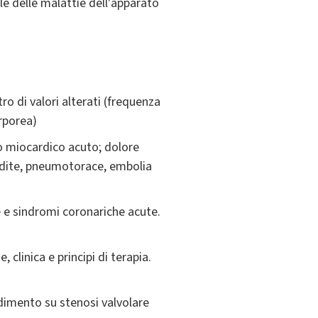
le delle malattie dell'apparato
ro di valori alterati (frequenza
orporea)
to miocardico acuto; dolore
ardite, pneumotorace, embolia
le e sindromi coronariche acute.
inica e principi di terapia.
ndimento su stenosi valvolare