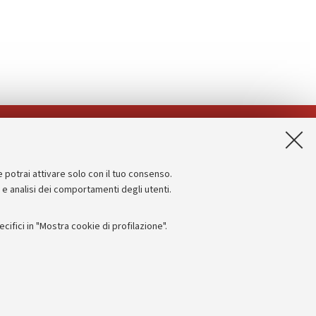
App:
e potrai attivare solo con il tuo consenso.
Informazioni sul sito e accessibilità
e e analisi dei comportamenti degli utenti.
Dichiarazione di accessibilità
ifici in "Mostra cookie di profilazione".
Privacy e note legali
Impostazioni Cookie
I