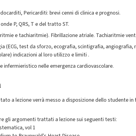
ocarditi, Pericarditi: brevi cenni di clinica e prognosi.
 onde P, QRS, T e del tratto ST.
ritmie e tachiaritmie). Fibrillazione atriale. Tachiaritmie vent
ia (ECG, test da sforzo, ecografia, scintigrafia, angiografia
e) indicazioni al loro utilizzo e limiti .
le infermieristico nelle emergenza cardiovascolare.
a
ntato a lezione verrà messo a disposizione dello studente in 
 gli argomenti trattati a lezione sui seguenti testi:
istematica, vol 1
ndium to Braunwald's Heart Disease.