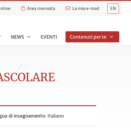
Online
Area riservata
La mia e-mail
EN
NEWS
EVENTI
Contenuti per te
VASCOLARE
gua di insegnamento:
Italiano