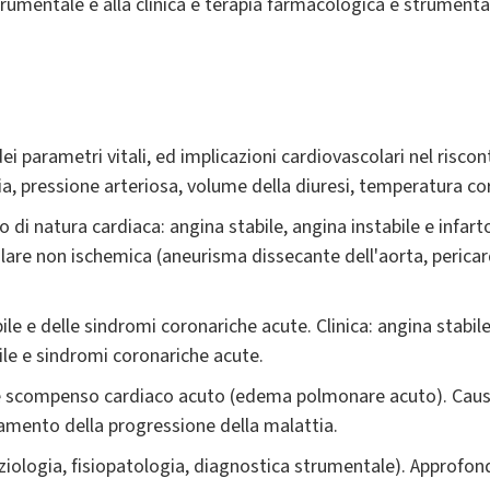
trumentale e alla clinica e terapia farmacologica e strumenta
i parametri vitali, ed implicazioni cardiovascolari nel riscont
ia, pressione arteriosa, volume della diuresi, temperatura c
o di natura cardiaca: angina stabile, angina instabile e infar
olare non ischemica (aneurisma dissecante dell'aorta, peric
ile e delle sindromi coronariche acute. Clinica: angina stabi
bile e sindromi coronariche acute.
scompenso cardiaco acuto (edema polmonare acuto). Cause, cl
tamento della progressione della malattia.
ziologia, fisiopatologia, diagnostica strumentale). Approfo