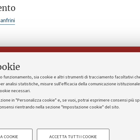
ento
anfrini
Seguici su:
ookie
suo funzionamento, sia cookie e altri strumenti di tracciamento facoltativi ch
gico
Bandi, gare e concorsi
er analisi statistiche, misure sull'efficacia della comunicazione istituzional
cookie necessari.
Albo online
zione in "Personalizza cookie" e, se vuoi, potrai esprimere consensi più spec
 5x1000
Amministrazione trasparente
consensi rientrando nella sezione "Impostazione cookie" del sito.
ng - UniboStore
Atti di notifica
COOKIE TECNICI - NECESSAR
A COOKIE
ACCETTA TUTTI I COOKIE