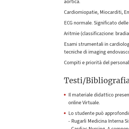
aortica.
Cardiomiopatie, Miocarditi, End
ECG normale. Significato delle
Aritmie (classificazione: bradia
Esami strumentali in cardiolog
tecniche di imaging endovascolar
Compiti e priorità del persona
Testi/Bibliografi
Il materiale didattico prese
online Virtuale.
Lo studente può approfondire
- Rugarli Medicina Interna S
- Cardiac Nursing, A compe