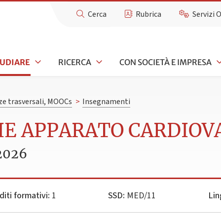
Cerca
Rubrica
Servizi 
TUDIARE
RICERCA
CON SOCIETÀ E IMPRESA
e trasversali, MOOCs
>
Insegnamenti
TIE APPARATO CARDIO
2026
diti formativi:
1
SSD:
MED/11
Lin