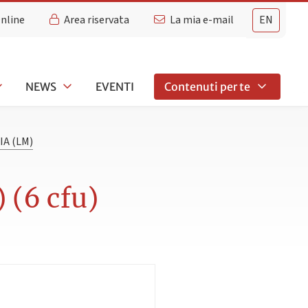
Online
Area riservata
La mia e-mail
EN
NEWS
EVENTI
Contenuti per te
A (LM)
(6 cfu)