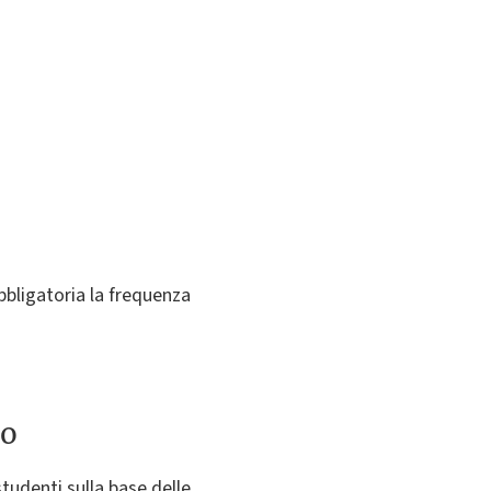
obbligatoria la frequenza
to
studenti sulla base delle