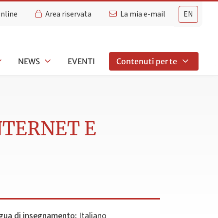
Online
Area riservata
La mia e-mail
EN
NEWS
EVENTI
Contenuti per te
INTERNET E
gua di insegnamento:
Italiano