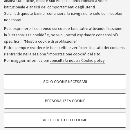
analisi statistiche, misure sull'efficacia della comunicazione
istituzionale e analisi dei comportamenti degli utenti.
Donazioni e 5x1000
Se chiudi questo banner continuerai la navigazione solo con i cookie
Merchandising - UniboStore
necessari.
Bandi, gare e concorsi
Puoi esprimere il consenso sui cookie facoltativi attivando l'opzione
in "Personalizza cookie" e, se vuoi, potrai esprimere consensi più
Albo online
specifici in "Mostra cookie di profilazione".
Amministrazione trasparente
Potrai sempre rivedere le tue scelte e verificare lo stato dei consensi
rientrando nella sezione "Impostazione cookie" del sito.
Atti di notifica
Per maggiori informazioni
consulta la nostra Cookie policy
.
Informazioni sul sito e accessibilità
Dichiarazione di accessibilità
COOKIE DI PROFILAZIONE - FACOLTATIVI
SOLO COOKIE NECESSARI
Privacy e note legali
Si tratta di cookie utilizzati per analizzare le caratteristiche della navigazione
degli utenti, creare profili in base al loro comportamento sul sito, per analisi
Impostazioni Cookie
di marketing.
PERSONALIZZA COOKIE
Mostra cookie di profilazione
©Copyright 2026 - ALMA MATER STUDIORUM - Università di
Google/Youtube Video
COOKIE TECNICI - NECESSARI
Bologna - Via Zamboni,
33 - 40126
Bologna - PI:
01131710376
ACCETTA TUTTI I COOKIE
Facebook
- CF:
80007010376
Si tratta di cookie tecnici utilizzati, a titolo esemplificativo, per il corretto