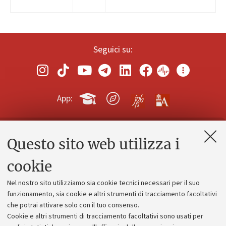
Seguici su:
App:
Questo sito web utilizza i
Contatti e PEC
Uffici dell'amministrazione generale
cookie
Lavora con noi
Nel nostro sito utilizziamo sia cookie tecnici necessari per il suo
Alumni community
funzionamento, sia cookie e altri strumenti di tracciamento facoltativi
che potrai attivare solo con il tuo consenso.
Piano strategico
Cookie e altri strumenti di tracciamento facoltativi sono usati per
Bilanci