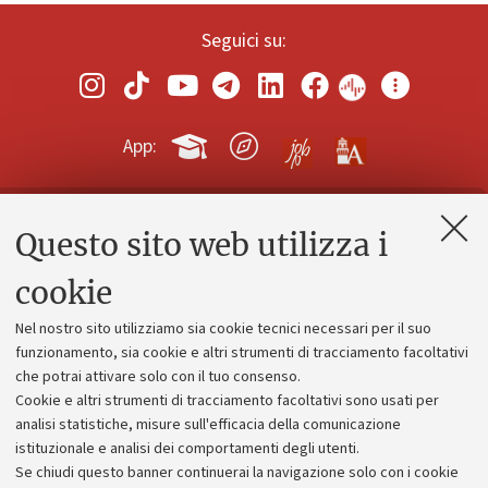
Seguici su:
App:
Questo sito web utilizza i
Contatti e PEC
Uffici dell'amministrazione generale
cookie
Lavora con noi
Nel nostro sito utilizziamo sia cookie tecnici necessari per il suo
Alumni community
funzionamento, sia cookie e altri strumenti di tracciamento facoltativi
che potrai attivare solo con il tuo consenso.
Piano strategico
Cookie e altri strumenti di tracciamento facoltativi sono usati per
Bilanci
analisi statistiche, misure sull'efficacia della comunicazione
istituzionale e analisi dei comportamenti degli utenti.
Donazioni e 5x1000
Se chiudi questo banner continuerai la navigazione solo con i cookie