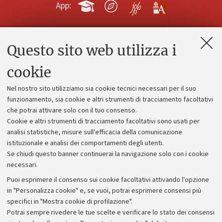
App:
Questo sito web utilizza i
Contatti e PEC
Uffici dell'amministrazione generale
cookie
Lavora con noi
Nel nostro sito utilizziamo sia cookie tecnici necessari per il suo
Alumni community
funzionamento, sia cookie e altri strumenti di tracciamento facoltativi
che potrai attivare solo con il tuo consenso.
Piano strategico
Cookie e altri strumenti di tracciamento facoltativi sono usati per
Bilanci
analisi statistiche, misure sull'efficacia della comunicazione
istituzionale e analisi dei comportamenti degli utenti.
Donazioni e 5x1000
Se chiudi questo banner continuerai la navigazione solo con i cookie
Merchandising - UniboStore
necessari.
Bandi, gare e concorsi
Puoi esprimere il consenso sui cookie facoltativi attivando l'opzione
in "Personalizza cookie" e, se vuoi, potrai esprimere consensi più
Albo online
specifici in "Mostra cookie di profilazione".
Amministrazione trasparente
Potrai sempre rivedere le tue scelte e verificare lo stato dei consensi