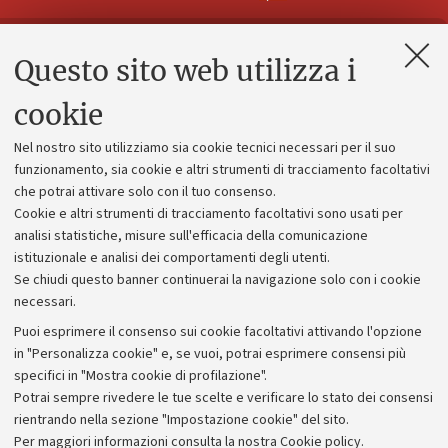
Questo sito web utilizza i
Contatti e PEC
Uffici dell'amministrazione generale
cookie
Lavora con noi
Nel nostro sito utilizziamo sia cookie tecnici necessari per il suo
Alumni community
funzionamento, sia cookie e altri strumenti di tracciamento facoltativi
che potrai attivare solo con il tuo consenso.
Piano strategico
Cookie e altri strumenti di tracciamento facoltativi sono usati per
Bilanci
analisi statistiche, misure sull'efficacia della comunicazione
istituzionale e analisi dei comportamenti degli utenti.
Donazioni e 5x1000
Se chiudi questo banner continuerai la navigazione solo con i cookie
Merchandising - UniboStore
necessari.
Bandi, gare e concorsi
Puoi esprimere il consenso sui cookie facoltativi attivando l'opzione
in "Personalizza cookie" e, se vuoi, potrai esprimere consensi più
Albo online
specifici in "Mostra cookie di profilazione".
Amministrazione trasparente
Potrai sempre rivedere le tue scelte e verificare lo stato dei consensi
rientrando nella sezione "Impostazione cookie" del sito.
Atti di notifica
Per maggiori informazioni
consulta la nostra Cookie policy
.