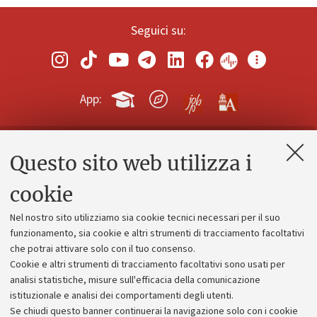
Seguici su:
App:
Questo sito web utilizza i
Contatti e PEC
Uffici dell'amministrazione generale
cookie
Lavora con noi
Nel nostro sito utilizziamo sia cookie tecnici necessari per il suo
Alumni community
funzionamento, sia cookie e altri strumenti di tracciamento facoltativi
che potrai attivare solo con il tuo consenso.
Piano strategico
Cookie e altri strumenti di tracciamento facoltativi sono usati per
Bilanci
analisi statistiche, misure sull'efficacia della comunicazione
istituzionale e analisi dei comportamenti degli utenti.
Donazioni e 5x1000
Se chiudi questo banner continuerai la navigazione solo con i cookie