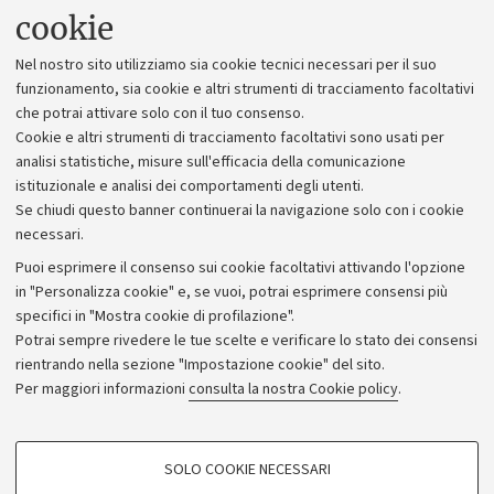
Uffici dell'amministrazione generale
cookie
Lavora con noi
Nel nostro sito utilizziamo sia cookie tecnici necessari per il suo
Alumni community
funzionamento, sia cookie e altri strumenti di tracciamento facoltativi
che potrai attivare solo con il tuo consenso.
Piano strategico
Cookie e altri strumenti di tracciamento facoltativi sono usati per
Bilanci
analisi statistiche, misure sull'efficacia della comunicazione
istituzionale e analisi dei comportamenti degli utenti.
Donazioni e 5x1000
Se chiudi questo banner continuerai la navigazione solo con i cookie
Merchandising - UniboStore
necessari.
Bandi, gare e concorsi
Puoi esprimere il consenso sui cookie facoltativi attivando l'opzione
in "Personalizza cookie" e, se vuoi, potrai esprimere consensi più
Albo online
specifici in "Mostra cookie di profilazione".
Amministrazione trasparente
Potrai sempre rivedere le tue scelte e verificare lo stato dei consensi
rientrando nella sezione "Impostazione cookie" del sito.
Atti di notifica
Per maggiori informazioni
consulta la nostra Cookie policy
.
Informazioni sul sito e accessibilità
Dichiarazione di accessibilità
COOKIE DI PROFILAZIONE - FACOLTATIVI
SOLO COOKIE NECESSARI
Privacy e note legali
Si tratta di cookie utilizzati per analizzare le caratteristiche della navigazione