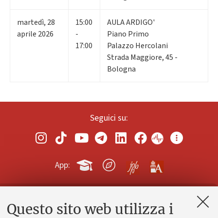
martedì
,
28
15:00
AULA ARDIGO'
aprile 2026
-
Piano Primo
17:00
Palazzo Hercolani
Strada Maggiore, 45 -
Bologna
Seguici su:
App:
Questo sito web utilizza i
Contatti e PEC