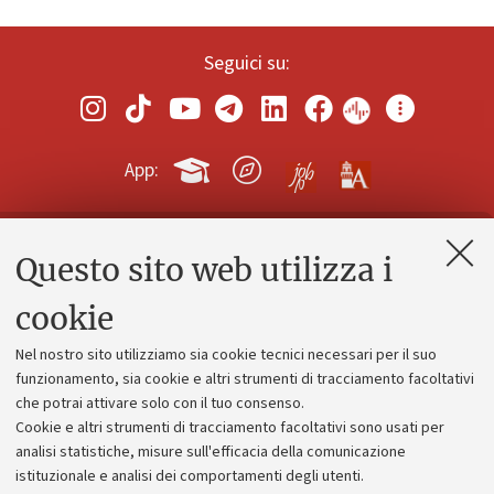
Seguici su:
App:
Questo sito web utilizza i
Contatti e PEC
Uffici dell'amministrazione generale
cookie
Lavora con noi
Nel nostro sito utilizziamo sia cookie tecnici necessari per il suo
Alumni community
funzionamento, sia cookie e altri strumenti di tracciamento facoltativi
che potrai attivare solo con il tuo consenso.
Piano strategico
Cookie e altri strumenti di tracciamento facoltativi sono usati per
Bilanci
analisi statistiche, misure sull'efficacia della comunicazione
istituzionale e analisi dei comportamenti degli utenti.
Donazioni e 5x1000