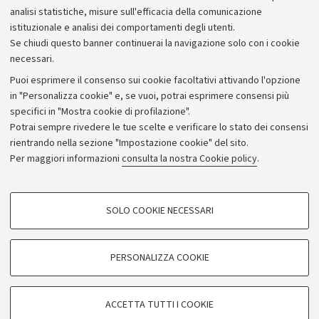
Bilanci
analisi statistiche, misure sull'efficacia della comunicazione
istituzionale e analisi dei comportamenti degli utenti.
Donazioni e 5x1000
Se chiudi questo banner continuerai la navigazione solo con i cookie
Merchandising - UniboStore
necessari.
Bandi, gare e concorsi
Puoi esprimere il consenso sui cookie facoltativi attivando l'opzione
in "Personalizza cookie" e, se vuoi, potrai esprimere consensi più
Albo online
specifici in "Mostra cookie di profilazione".
Amministrazione trasparente
Potrai sempre rivedere le tue scelte e verificare lo stato dei consensi
rientrando nella sezione "Impostazione cookie" del sito.
Atti di notifica
Per maggiori informazioni
consulta la nostra Cookie policy
.
Informazioni sul sito e accessibilità
Dichiarazione di accessibilità
COOKIE DI PROFILAZIONE - FACOLTATIVI
SOLO COOKIE NECESSARI
Privacy e note legali
Si tratta di cookie utilizzati per analizzare le caratteristiche della navigazione
degli utenti, creare profili in base al loro comportamento sul sito, per analisi
Impostazioni Cookie
di marketing.
PERSONALIZZA COOKIE
Mostra cookie di profilazione
©Copyright 2026 - ALMA MATER STUDIORUM - Università di
Google/Youtube Video
COOKIE TECNICI - NECESSARI
Bologna - Via Zamboni,
33 - 40126
Bologna - PI:
01131710376
ACCETTA TUTTI I COOKIE
Facebook