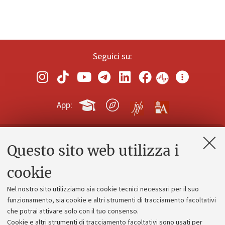
Seguici su:
App:
Questo sito web utilizza i
Contatti e PEC
Uffici dell'amministrazione generale
cookie
Lavora con noi
Nel nostro sito utilizziamo sia cookie tecnici necessari per il suo
Alumni community
funzionamento, sia cookie e altri strumenti di tracciamento facoltativi
che potrai attivare solo con il tuo consenso.
Piano strategico
Cookie e altri strumenti di tracciamento facoltativi sono usati per