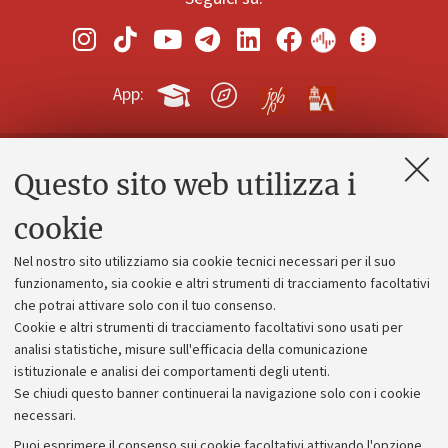
App:
Questo sito web utilizza i
Contatti e PEC
Uffici dell'amministrazione generale
cookie
Lavora con noi
Nel nostro sito utilizziamo sia cookie tecnici necessari per il suo
Alumni community
funzionamento, sia cookie e altri strumenti di tracciamento facoltativi
che potrai attivare solo con il tuo consenso.
Piano strategico
Cookie e altri strumenti di tracciamento facoltativi sono usati per
Bilanci
analisi statistiche, misure sull'efficacia della comunicazione
istituzionale e analisi dei comportamenti degli utenti.
Donazioni e 5x1000
Se chiudi questo banner continuerai la navigazione solo con i cookie
Merchandising - UniboStore
necessari.
Bandi, gare e concorsi
Puoi esprimere il consenso sui cookie facoltativi attivando l'opzione