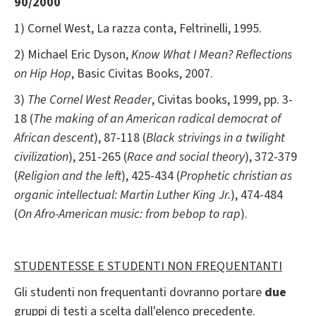
90/2000
1) Cornel West, La razza conta, Feltrinelli, 1995.
2) Michael Eric Dyson,
Know What I Mean? Reflections
on Hip Hop
, Basic Civitas Books, 2007.
3)
The Cornel West Reader
, Civitas books, 1999, pp. 3-
18 (
The making of an American radical democrat of
African descent
), 87-118 (
Black strivings in a twilight
civilization
), 251-265 (
Race and social theory
), 372-379
(
Religion and the left
), 425-434 (
Prophetic christian as
organic intellectual: Martin Luther King Jr.
), 474-484
(
On Afro-American music: from bebop to rap
).
STUDENTESSE E STUDENTI NON FREQUENTANTI
Gli studenti non frequentanti dovranno portare
due
gruppi di testi a scelta dall'elenco precedente.