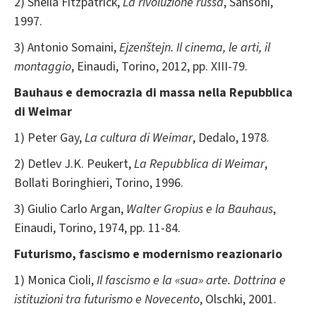
2) Sheila Fitzpatrick,
La rivoluzione russa
, Sansoni,
1997.
3) Antonio Somaini,
Ejzenštejn. Il cinema, le arti, il
montaggio
, Einaudi, Torino, 2012, pp. XIII-79.
Bauhaus e democrazia di massa nella Repubblica
di Weimar
1) Peter Gay,
La cultura di Weimar
, Dedalo, 1978.
2) Detlev J.K. Peukert,
La Repubblica di Weimar
,
Bollati Boringhieri, Torino, 1996.
3) Giulio Carlo Argan,
Walter Gropius e la Bauhaus
,
Einaudi, Torino, 1974, pp. 11-84.
Futurismo, fascismo e modernismo reazionario
1) Monica Cioli,
Il fascismo e la «sua» arte. Dottrina e
istituzioni tra futurismo e Novecento
, Olschki, 2001.