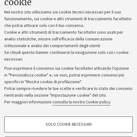
cookie
Lavora con noi
Nel nostro sito utilizziamo sia cookie tecnici necessari per il suo
Alumni community
funzionamento, sia cookie e altri strumenti di tracciamento facoltativi
che potrai attivare solo con il tuo consenso.
Piano strategico
Cookie e altri strumenti di tracciamento facoltativi sono usati per
Bilanci
analisi statistiche, misure sull'efficacia della comunicazione
istituzionale e analisi dei comportamenti degli utenti.
Donazioni e 5x1000
Se chiudi questo banner continuerai la navigazione solo con i cookie
Merchandising - UniboStore
necessari.
Bandi, gare e concorsi
Puoi esprimere il consenso sui cookie facoltativi attivando l'opzione
in "Personalizza cookie" e, se vuoi, potrai esprimere consensi più
Albo online
specifici in "Mostra cookie di profilazione".
Amministrazione trasparente
Potrai sempre rivedere le tue scelte e verificare lo stato dei consensi
rientrando nella sezione "Impostazione cookie" del sito.
Atti di notifica
Per maggiori informazioni
consulta la nostra Cookie policy
.
Informazioni sul sito e accessibilità
Dichiarazione di accessibilità
COOKIE DI PROFILAZIONE - FACOLTATIVI
SOLO COOKIE NECESSARI
Privacy e note legali
Si tratta di cookie utilizzati per analizzare le caratteristiche della navigazione
degli utenti, creare profili in base al loro comportamento sul sito, per analisi