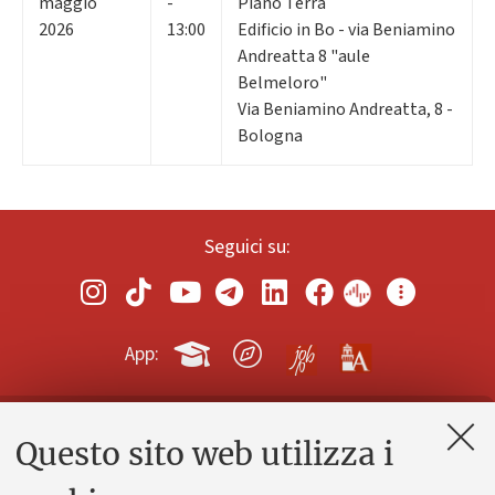
maggio
-
Piano Terra
2026
13:00
Edificio in Bo - via Beniamino
Andreatta 8 "aule
Belmeloro"
Via Beniamino Andreatta, 8 -
Bologna
Seguici su:
App:
Questo sito web utilizza i
Contatti e PEC
Uffici dell'amministrazione generale