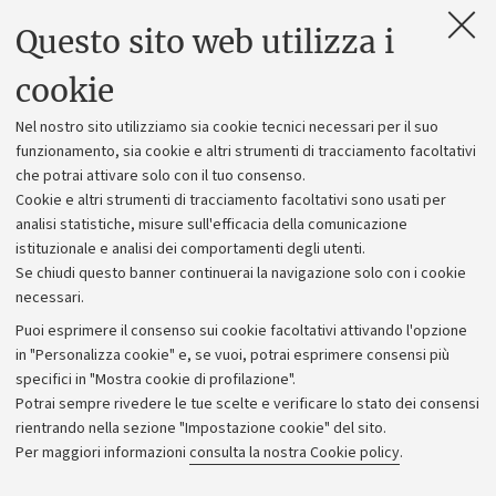
Questo sito web utilizza i
Contatti e PEC
Uffici dell'amministrazione generale
cookie
Lavora con noi
Nel nostro sito utilizziamo sia cookie tecnici necessari per il suo
Alumni community
funzionamento, sia cookie e altri strumenti di tracciamento facoltativi
che potrai attivare solo con il tuo consenso.
Piano strategico
Cookie e altri strumenti di tracciamento facoltativi sono usati per
Bilanci
analisi statistiche, misure sull'efficacia della comunicazione
istituzionale e analisi dei comportamenti degli utenti.
Donazioni e 5x1000
Se chiudi questo banner continuerai la navigazione solo con i cookie
Merchandising - UniboStore
necessari.
Bandi, gare e concorsi
Puoi esprimere il consenso sui cookie facoltativi attivando l'opzione
in "Personalizza cookie" e, se vuoi, potrai esprimere consensi più
Albo online
specifici in "Mostra cookie di profilazione".
Amministrazione trasparente
Potrai sempre rivedere le tue scelte e verificare lo stato dei consensi
rientrando nella sezione "Impostazione cookie" del sito.
Atti di notifica
Per maggiori informazioni
consulta la nostra Cookie policy
.
Informazioni sul sito e accessibilità