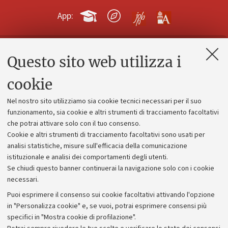
App:
Questo sito web utilizza i
Contatti e PEC
Uffici dell'amministrazione generale
cookie
Lavora con noi
Nel nostro sito utilizziamo sia cookie tecnici necessari per il suo
Alumni community
funzionamento, sia cookie e altri strumenti di tracciamento facoltativi
che potrai attivare solo con il tuo consenso.
Piano strategico
Cookie e altri strumenti di tracciamento facoltativi sono usati per
Bilanci
analisi statistiche, misure sull'efficacia della comunicazione
istituzionale e analisi dei comportamenti degli utenti.
Donazioni e 5x1000
Se chiudi questo banner continuerai la navigazione solo con i cookie
Merchandising - UniboStore
necessari.
Bandi, gare e concorsi
Puoi esprimere il consenso sui cookie facoltativi attivando l'opzione
in "Personalizza cookie" e, se vuoi, potrai esprimere consensi più
Albo online
specifici in "Mostra cookie di profilazione".
Amministrazione trasparente