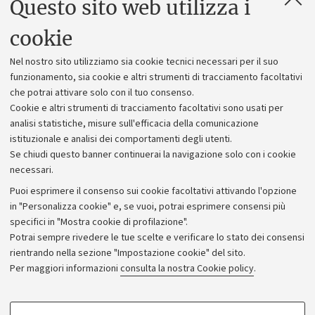
Questo sito web utilizza i
Contatti e PEC
Uffici dell'amministrazione generale
cookie
Lavora con noi
Nel nostro sito utilizziamo sia cookie tecnici necessari per il suo
Alumni community
funzionamento, sia cookie e altri strumenti di tracciamento facoltativi
che potrai attivare solo con il tuo consenso.
Piano strategico
Cookie e altri strumenti di tracciamento facoltativi sono usati per
Bilanci
analisi statistiche, misure sull'efficacia della comunicazione
istituzionale e analisi dei comportamenti degli utenti.
Donazioni e 5x1000
Se chiudi questo banner continuerai la navigazione solo con i cookie
Merchandising - UniboStore
necessari.
Bandi, gare e concorsi
Puoi esprimere il consenso sui cookie facoltativi attivando l'opzione
in "Personalizza cookie" e, se vuoi, potrai esprimere consensi più
Albo online
specifici in "Mostra cookie di profilazione".
Amministrazione trasparente
Potrai sempre rivedere le tue scelte e verificare lo stato dei consensi
rientrando nella sezione "Impostazione cookie" del sito.
Atti di notifica
Per maggiori informazioni
consulta la nostra Cookie policy
.
Informazioni sul sito e accessibilità
Dichiarazione di accessibilità
COOKIE DI PROFILAZIONE - FACOLTATIVI