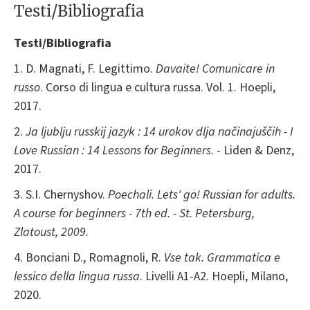
Testi/Bibliografia
Testi/Bibliografia
1. D. Magnati, F. Legittimo.
Davaite! Comunicare in
russo
. Corso di lingua e cultura russa. Vol. 1. Hoepli,
2017.
2.
Ja ljublju russkij jazyk : 14 urokov dlja načinajuščih - I
Love Russian : 14 Lessons for Beginners
. - Liden & Denz,
2017.
3. S.I. Chernyshov.
Poechali.
Lets' go! Russian for adults.
A course for beginners - 7th ed. - St. Petersburg,
Zlatoust, 2009.
4. Bonciani D., Romagnoli, R.
Vse tak. Grammatica e
lessico della lingua russa
. Livelli A1-A2. Hoepli, Milano,
2020.