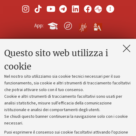
App:
Questo sito web utilizza i
Contatti e PEC
Uffici dell'amministrazione generale
cookie
Lavora con noi
Nel nostro sito utilizziamo sia cookie tecnici necessari per il suo
Alumni community
funzionamento, sia cookie e altri strumenti di tracciamento facoltativi
che potrai attivare solo con il tuo consenso.
Piano strategico
Cookie e altri strumenti di tracciamento facoltativi sono usati per
Bilanci
analisi statistiche, misure sull'efficacia della comunicazione
istituzionale e analisi dei comportamenti degli utenti.
Donazioni e 5x1000
Se chiudi questo banner continuerai la navigazione solo con i cookie
Merchandising - UniboStore
necessari.
Bandi, gare e concorsi
Puoi esprimere il consenso sui cookie facoltativi attivando l'opzione