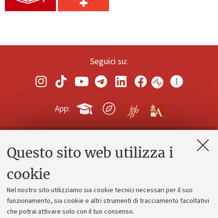
Seguici su:
App:
Questo sito web utilizza i
Contatti e PEC
Uffici dell'amministrazione generale
cookie
Lavora con noi
Nel nostro sito utilizziamo sia cookie tecnici necessari per il suo
Alumni community
funzionamento, sia cookie e altri strumenti di tracciamento facoltativi
che potrai attivare solo con il tuo consenso.
Piano strategico