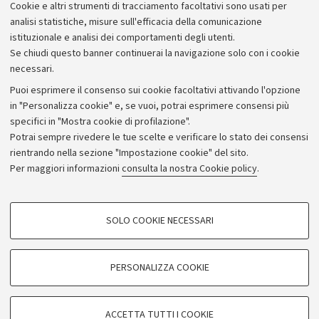
Cookie e altri strumenti di tracciamento facoltativi sono usati per
Bilanci
analisi statistiche, misure sull'efficacia della comunicazione
istituzionale e analisi dei comportamenti degli utenti.
Donazioni e 5x1000
Se chiudi questo banner continuerai la navigazione solo con i cookie
Merchandising - UniboStore
necessari.
Bandi, gare e concorsi
Puoi esprimere il consenso sui cookie facoltativi attivando l'opzione
in "Personalizza cookie" e, se vuoi, potrai esprimere consensi più
Albo online
specifici in "Mostra cookie di profilazione".
Amministrazione trasparente
Potrai sempre rivedere le tue scelte e verificare lo stato dei consensi
rientrando nella sezione "Impostazione cookie" del sito.
Atti di notifica
Per maggiori informazioni
consulta la nostra Cookie policy
.
Informazioni sul sito e accessibilità
Dichiarazione di accessibilità
COOKIE DI PROFILAZIONE - FACOLTATIVI
SOLO COOKIE NECESSARI
Privacy e note legali
Si tratta di cookie utilizzati per analizzare le caratteristiche della navigazione
degli utenti, creare profili in base al loro comportamento sul sito, per analisi
Impostazioni Cookie
di marketing.
PERSONALIZZA COOKIE
Mostra cookie di profilazione
©Copyright 2026 - ALMA MATER STUDIORUM - Università di
Google/Youtube Video
COOKIE TECNICI - NECESSARI
Bologna - Via Zamboni,
33 - 40126
Bologna - PI:
01131710376
ACCETTA TUTTI I COOKIE