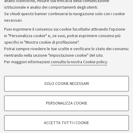
analisi statistiche, misure sull'efficacia della comunicazione
istituzionale e analisi dei comportamenti degli utenti.
Donazioni e 5x1000
Se chiudi questo banner continuerai la navigazione solo con i cookie
Merchandising - UniboStore
necessari.
Bandi, gare e concorsi
Puoi esprimere il consenso sui cookie facoltativi attivando l'opzione
in "Personalizza cookie" e, se vuoi, potrai esprimere consensi più
Albo online
specifici in "Mostra cookie di profilazione".
Amministrazione trasparente
Potrai sempre rivedere le tue scelte e verificare lo stato dei consensi
rientrando nella sezione "Impostazione cookie" del sito.
Atti di notifica
Per maggiori informazioni
consulta la nostra Cookie policy
.
Informazioni sul sito e accessibilità
Dichiarazione di accessibilità
COOKIE DI PROFILAZIONE - FACOLTATIVI
SOLO COOKIE NECESSARI
Privacy e note legali
Si tratta di cookie utilizzati per analizzare le caratteristiche della navigazione
degli utenti, creare profili in base al loro comportamento sul sito, per analisi
Impostazioni Cookie
di marketing.
PERSONALIZZA COOKIE
Mostra cookie di profilazione
©Copyright 2026 - ALMA MATER STUDIORUM - Università di
Google/Youtube Video
COOKIE TECNICI - NECESSARI
Bologna - Via Zamboni,
33 - 40126
Bologna - PI:
01131710376
ACCETTA TUTTI I COOKIE
Facebook
- CF:
80007010376
Si tratta di cookie tecnici utilizzati, a titolo esemplificativo, per il corretto