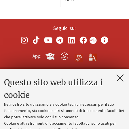
Seguici su:
App:
Questo sito web utilizza i
Contatti e PEC
Uffici dell'amministrazione generale
cookie
Lavora con noi
Nel nostro sito utilizziamo sia cookie tecnici necessari per il suo
Alumni community
funzionamento, sia cookie e altri strumenti di tracciamento facoltativi
che potrai attivare solo con il tuo consenso.
Piano strategico
Cookie e altri strumenti di tracciamento facoltativi sono usati per
Bilanci