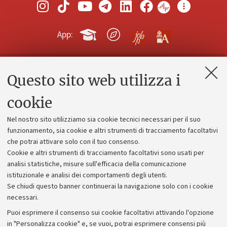
App:
Questo sito web utilizza i
Contatti e PEC
Uffici dell'amministrazione generale
cookie
Lavora con noi
Nel nostro sito utilizziamo sia cookie tecnici necessari per il suo
Alumni community
funzionamento, sia cookie e altri strumenti di tracciamento facoltativi
che potrai attivare solo con il tuo consenso.
Piano strategico
Cookie e altri strumenti di tracciamento facoltativi sono usati per
Bilanci
analisi statistiche, misure sull'efficacia della comunicazione
istituzionale e analisi dei comportamenti degli utenti.
Donazioni e 5x1000
Se chiudi questo banner continuerai la navigazione solo con i cookie
Merchandising - UniboStore
necessari.
Bandi, gare e concorsi
Puoi esprimere il consenso sui cookie facoltativi attivando l'opzione
in "Personalizza cookie" e, se vuoi, potrai esprimere consensi più