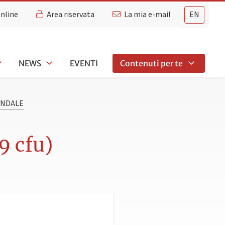
Online
Area riservata
La mia e-mail
EN
NEWS
EVENTI
Contenuti per te
ENDALE
 cfu)